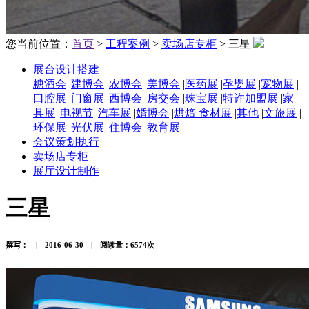
您当前位置：
首页
>
工程案例
>
卖场店专柜
> 三星
展台设计搭建
糖酒会
|
建博会
|
农博会
|
美博会
|
医药展
|
孕婴展
|
宠物展
|
口腔展
|
门窗展
|
西博会
|
房交会
|
珠宝展
|
特许加盟展
|
家
具展
|
电视节
|
汽车展
|
婚博会
|
烘焙 食材展
|
其他
|
文旅展
|
环保展
|
光伏展
|
住博会
|
教育展
会议策划执行
卖场店专柜
展厅设计制作
三星
撰写： | 2016-06-30 | 阅读量：6574次