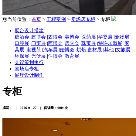
您当前位置：
首页
>
工程案例
>
卖场店专柜
> 专柜
展台设计搭建
糖酒会
|
建博会
|
农博会
|
美博会
|
医药展
|
孕婴展
|
宠物展
|
口腔展
|
门窗展
|
西博会
|
房交会
|
珠宝展
|
特许加盟展
|
家
具展
|
电视节
|
汽车展
|
婚博会
|
烘焙 食材展
|
其他
|
文旅展
|
环保展
|
光伏展
|
住博会
|
教育展
会议策划执行
卖场店专柜
展厅设计制作
专柜
撰写： | 2016-01-27 | 阅读量：6004次